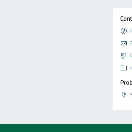
Cont
Prob