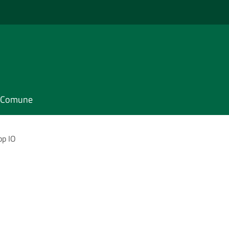
il Comune
pp IO