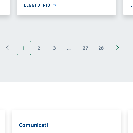
LEGGI DI PIÙ
L
1
2
3
...
27
28
Pagina precedente
Pagina 
Comunicati