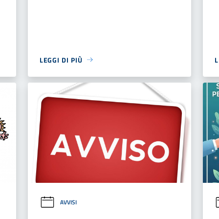
LEGGI DI PIÙ
L
AVVISI