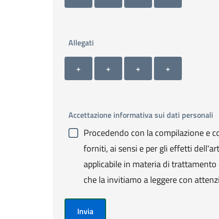
Allegati
Allegato 1
Allegato 2
Allegato 3
Allegato 4
+ Carica allegato 1
+ Carica allegato 2
+ Carica allegato 3
+ Carica allegato 4
+
+
+
+
Accettazione informativa sui dati personali
Procedendo con la compilazione e con
forniti, ai sensi e per gli effetti de
applicabile in materia di trattamento de
che la invitiamo a leggere con attenz
Invia