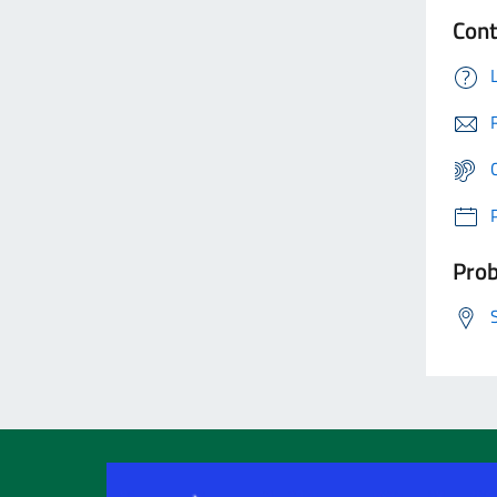
Cont
Prob