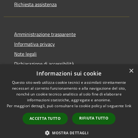
Richiesta assistenza
Amministrazione trasparente
Informativa privacy
Note legali
Dichiarazione di accessibilità
×
Informazioni sui cookie
Questo sito web utilizza cookie tecnici e assimilati strettamente
necessari al corretto funzionamento e alla navigazione del sito,
RSS
nonché un cookie tecnico analitico al solo fine di elaborare
Copyright © 2026 • Comune di
informazioni statistiche, aggregate e anonime.
Accessibilità
Carbognano • Powered by
Per maggiori dettagli, può consultare la cookie policy al seguente
link
Privacy
Municipium
Accesso
•
Cookie
redazione
RIFIUTA TUTTO
ACCETTA TUTTO
Mappa del sito
Vecchio sito
MOSTRA DETTAGLI