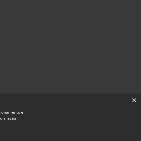
×
nzionamento e
nformazioni