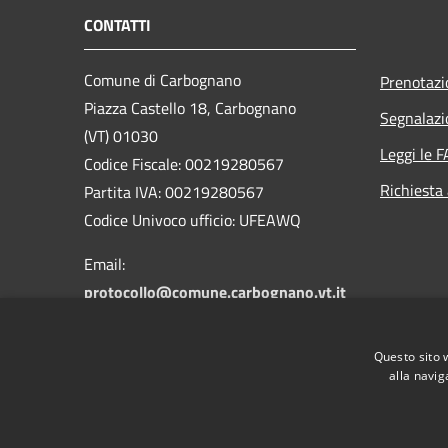
CONTATTI
Comune di Carbognano
Prenotaz
Piazza Castello 18, Carbognano
Segnalazi
(VT) 01030
Leggi le 
Codice Fiscale: 00219280567
Richiesta
Partita IVA: 00219280567
Codice Univoco ufficio: UFEAWQ
Email:
protocollo@comune.carbognano.vt.it
PEC:
comune.carbognano@pec.it
Centralino Unico: 076161401
Questo sito 
Fax: 0761613716
alla navig