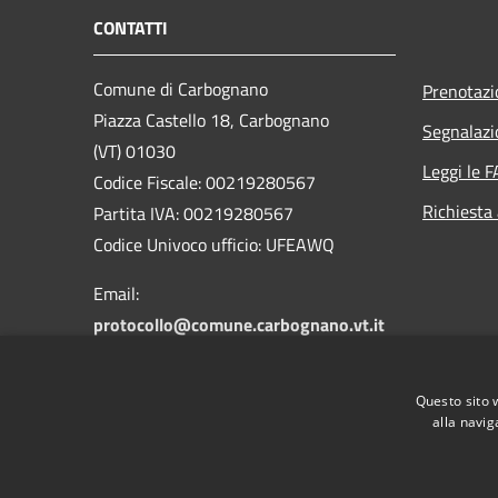
CONTATTI
Comune di Carbognano
Prenotaz
Piazza Castello 18, Carbognano
Segnalazi
(VT) 01030
Leggi le 
Codice Fiscale: 00219280567
Richiesta
Partita IVA: 00219280567
Codice Univoco ufficio: UFEAWQ
Email:
protocollo@comune.carbognano.vt.it
PEC:
comune.carbognano@pec.it
Centralino Unico: 076161401
Questo sito 
Fax: 0761613716
alla navig