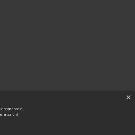
×
nzionamento e
nformazioni