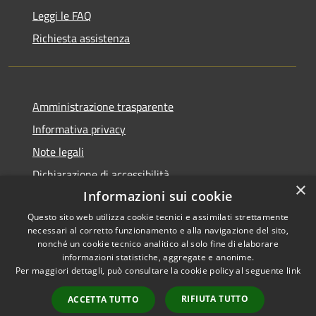
Leggi le FAQ
Richiesta assistenza
Amministrazione trasparente
Informativa privacy
Note legali
Dichiarazione di accessibilità
×
Informazioni sui cookie
Questo sito web utilizza cookie tecnici e assimilati strettamente
necessari al corretto funzionamento e alla navigazione del sito,
RSS
nonché un cookie tecnico analitico al solo fine di elaborare
Copyright © 2026 • Comune di
informazioni statistiche, aggregate e anonime.
Accessibilità
Carbognano • Powered by
Per maggiori dettagli, può consultare la cookie policy al seguente
link
Privacy
Municipium
Accesso
•
Cookie
redazione
RIFIUTA TUTTO
ACCETTA TUTTO
Mappa del sito