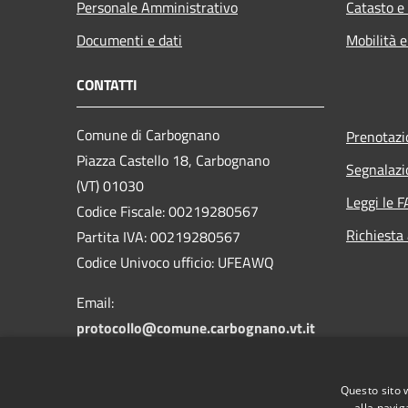
Personale Amministrativo
Catasto e
Documenti e dati
Mobilità e
CONTATTI
Comune di Carbognano
Prenotaz
Piazza Castello 18, Carbognano
Segnalazi
(VT) 01030
Leggi le 
Codice Fiscale: 00219280567
Richiesta
Partita IVA: 00219280567
Codice Univoco ufficio: UFEAWQ
Email:
protocollo@comune.carbognano.vt.it
PEC:
comune.carbognano@pec.it
Centralino Unico: 076161401
Questo sito 
Fax: 0761613716
alla navig