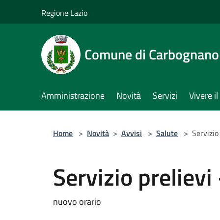
Salta al contenuto principale
Regione Lazio
Comune di Carbognano
Amministrazione
Novità
Servizi
Vivere 
Home
>
Novità
>
Avvisi
>
Salute
>
Servizio
Servizio preliev
nuovo orario