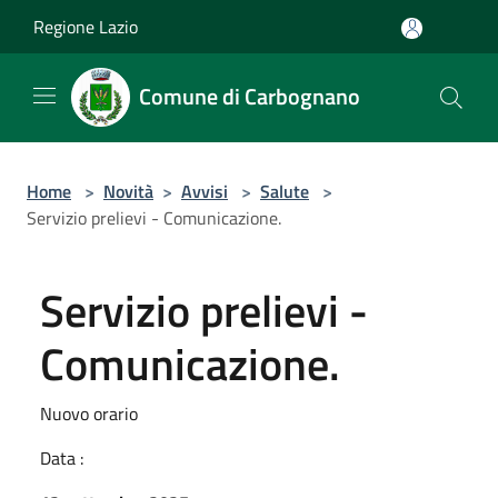
Salta al contenuto principale
Regione Lazio
Comune di Carbognano
Home
>
Novità
>
Avvisi
>
Salute
>
Servizio prelievi - Comunicazione.
Servizio prelievi -
Comunicazione.
Nuovo orario
Data :