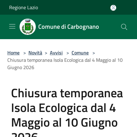
Salta al contenuto principale
Regione Lazio
Comune di Carbognano
Home
>
Novità
>
Avvisi
>
Comune
>
Chiusura temporanea Isola Ecologica dal 4 Maggio al 10
Giugno 2026
Chiusura temporanea
Isola Ecologica dal 4
Maggio al 10 Giugno
2026