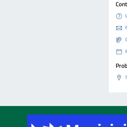
Cont
Prob