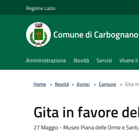
Salta al contenuto principale
Regione Lazio
Comune di Carbognano
Amministrazione
Novità
Servizi
Vivere 
Home
>
Novità
>
Avvisi
>
Comune
>
Gita i
Gita in favore de
27 Maggio - Museo Piana delle Orme e Santua