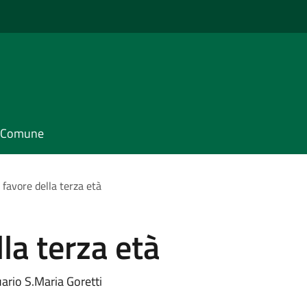
il Comune
n favore della terza età
lla terza età
rio S.Maria Goretti