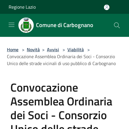
Salta al contenuto principale
Regione Lazio
Comune di Carbognano
Home
>
Novità
>
Avvisi
>
Viabilità
>
Convocazione Assemblea Ordinaria dei Soci - Consorzio
Unico delle strade vicinali di uso pubblico di Carbognano
Convocazione
Assemblea Ordinaria
dei Soci - Consorzio
Unico delle strade