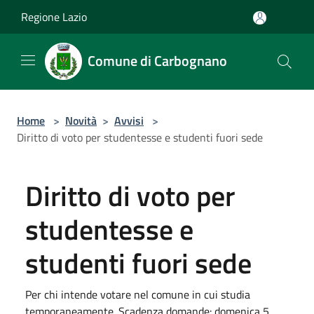
Salta al contenuto principale
Regione Lazio
Comune di Carbognano
Home
>
Novità
>
Avvisi
>
Diritto di voto per studentesse e studenti fuori sede
Diritto di voto per
studentesse e
studenti fuori sede
Per chi intende votare nel comune in cui studia
temporaneamente. Scadenza domande: domenica 5