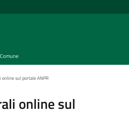
il Comune
li online sul portale ANPR
rali online sul