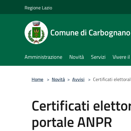
Salta al contenuto principale
Regione Lazio
Comune di Carbognano
Amministrazione
Novità
Servizi
Vivere 
Home
>
Novità
>
Avvisi
>
Certificati elettora
Certificati eletto
portale ANPR