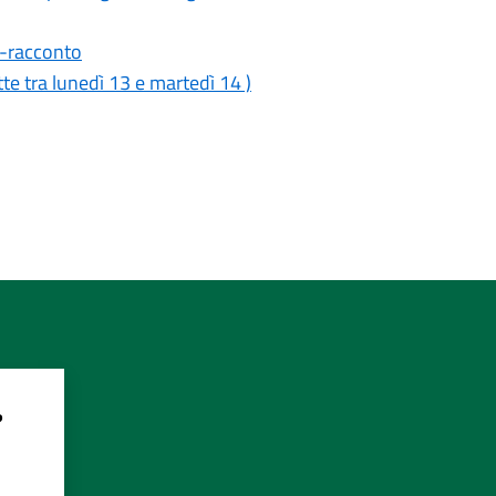
-racconto
 tra lunedì 13 e martedì 14 )
?