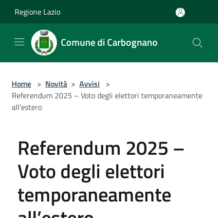
Salta al contenuto principale
Regione Lazio
Comune di Carbognano
Home
>
Novità
>
Avvisi
>
Referendum 2025 – Voto degli elettori temporaneamente
all’estero
Referendum 2025 –
Voto degli elettori
temporaneamente
all’estero