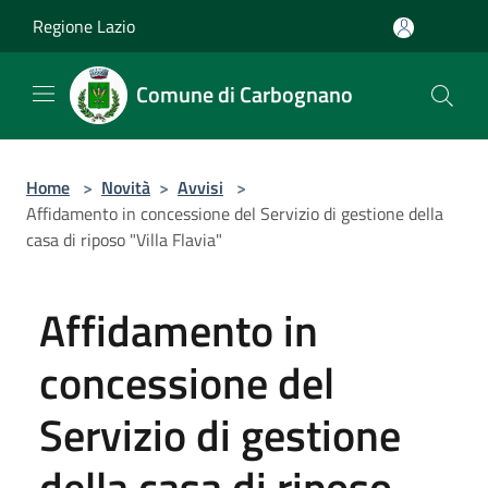
Salta al contenuto principale
Regione Lazio
Comune di Carbognano
Home
>
Novità
>
Avvisi
>
Affidamento in concessione del Servizio di gestione della
casa di riposo "Villa Flavia"
Affidamento in
concessione del
Servizio di gestione
della casa di riposo