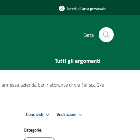
Accedi all'area personale
Cerca
Tutti gli argomenti
annessa azienda bar-ristorante di via Falisca 2/a.
Condividi
Vedi azioni
Categorie: