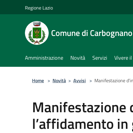
Salta al contenuto principale
Regione Lazio
Comune di Carbognano
Amministrazione
Novità
Servizi
Vivere 
Home
>
Novità
>
Avvisi
>
Manifestazione d’in
Manifestazione d
l’affidamento in