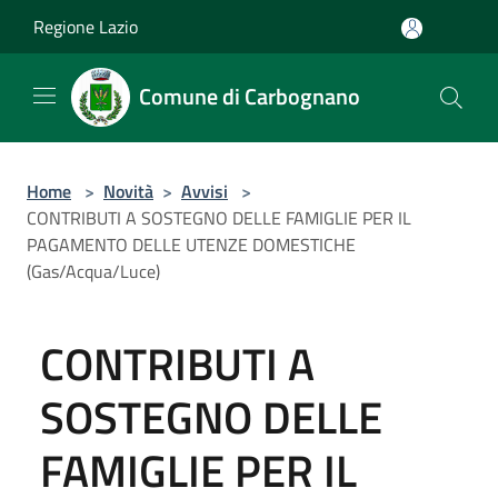
Salta al contenuto principale
Regione Lazio
Comune di Carbognano
Home
>
Novità
>
Avvisi
>
CONTRIBUTI A SOSTEGNO DELLE FAMIGLIE PER IL
PAGAMENTO DELLE UTENZE DOMESTICHE
(Gas/Acqua/Luce)
CONTRIBUTI A
SOSTEGNO DELLE
FAMIGLIE PER IL