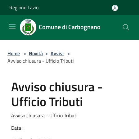
Salta al contenuto principale
Regione Lazio
Comune di Carbognano
Home
>
Novità
>
Avvisi
>
Avviso chiusura - Ufficio Tributi
Avviso chiusura -
Ufficio Tributi
Avviso chiusura - Ufficio Tributi
Data :