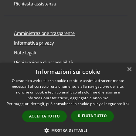
Richiesta assistenza
Amministrazione trasparente
Informativa privacy
Note legali
Dichiarazione di accessibilità
×
Informazioni sui cookie
Questo sito web utilizza cookie tecnici e assimilati strettamente
necessari al corretto funzionamento e alla navigazione del sito,
RSS
nonché un cookie tecnico analitico al solo fine di elaborare
Copyright © 2026 • Comune di
informazioni statistiche, aggregate e anonime.
Accessibilità
Carbognano • Powered by
Per maggiori dettagli, può consultare la cookie policy al seguente
link
Privacy
Municipium
Accesso
•
Cookie
redazione
RIFIUTA TUTTO
ACCETTA TUTTO
Mappa del sito
Vecchio sito
MOSTRA DETTAGLI