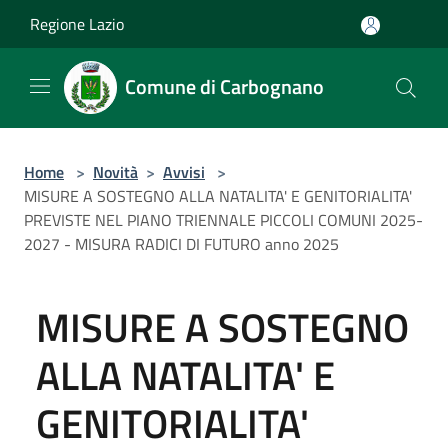
Salta al contenuto principale
Regione Lazio
Comune di Carbognano
Home
>
Novità
>
Avvisi
>
MISURE A SOSTEGNO ALLA NATALITA' E GENITORIALITA'
PREVISTE NEL PIANO TRIENNALE PICCOLI COMUNI 2025-
2027 - MISURA RADICI DI FUTURO anno 2025
MISURE A SOSTEGNO
ALLA NATALITA' E
GENITORIALITA'