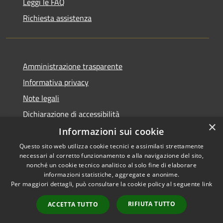
Leggi le FAQ
Richiesta assistenza
Amministrazione trasparente
Informativa privacy
Note legali
Dichiarazione di accessibilità
×
Informazioni sui cookie
Questo sito web utilizza cookie tecnici e assimilati strettamente
necessari al corretto funzionamento e alla navigazione del sito,
RSS
Copyright © 2026 • Comune di
nonché un cookie tecnico analitico al solo fine di elaborare
Accessibilità
informazioni statistiche, aggregate e anonime.
Carbognano • Powered by
Per maggiori dettagli, può consultare la cookie policy al seguente
link
Privacy
Municipium
Accesso
•
Cookie
redazione
RIFIUTA TUTTO
ACCETTA TUTTO
Mappa del sito