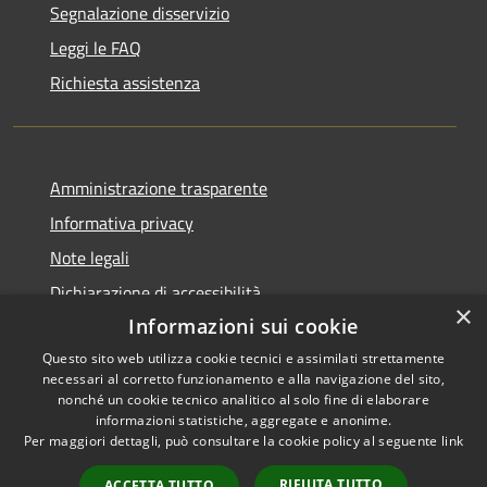
Segnalazione disservizio
Leggi le FAQ
Richiesta assistenza
Amministrazione trasparente
Informativa privacy
Note legali
Dichiarazione di accessibilità
×
Informazioni sui cookie
Questo sito web utilizza cookie tecnici e assimilati strettamente
necessari al corretto funzionamento e alla navigazione del sito,
RSS
nonché un cookie tecnico analitico al solo fine di elaborare
Copyright © 2026 • Comune di
informazioni statistiche, aggregate e anonime.
Accessibilità
Carbognano • Powered by
Per maggiori dettagli, può consultare la cookie policy al seguente
link
Privacy
Municipium
Accesso
•
Cookie
redazione
RIFIUTA TUTTO
ACCETTA TUTTO