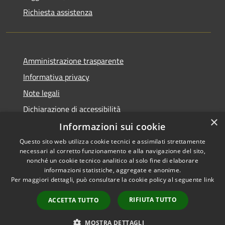
Richiesta assistenza
Amministrazione trasparente
Informativa privacy
Note legali
Dichiarazione di accessibilità
×
Informazioni sui cookie
Questo sito web utilizza cookie tecnici e assimilati strettamente
necessari al corretto funzionamento e alla navigazione del sito,
RSS
Copyright © 2026 • Comune di
nonché un cookie tecnico analitico al solo fine di elaborare
Accessibilità
informazioni statistiche, aggregate e anonime.
Carbognano • Powered by
Per maggiori dettagli, può consultare la cookie policy al seguente
link
Privacy
Municipium
Accesso
•
Cookie
redazione
RIFIUTA TUTTO
ACCETTA TUTTO
Mappa del sito
Vecchio sito
MOSTRA DETTAGLI