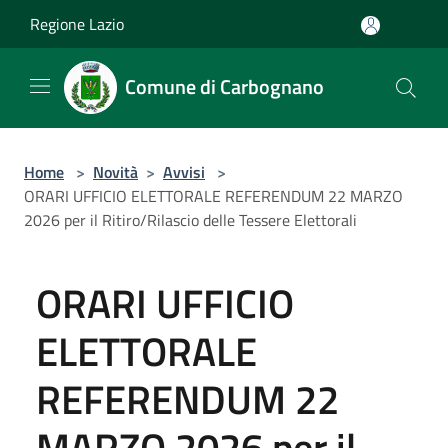
Salta al contenuto principale
Regione Lazio
Comune di Carbognano
Home
>
Novità
>
Avvisi
>
ORARI UFFICIO ELETTORALE REFERENDUM 22 MARZO
2026 per il Ritiro/Rilascio delle Tessere Elettorali
ORARI UFFICIO
ELETTORALE
REFERENDUM 22
MARZO 2026 per il