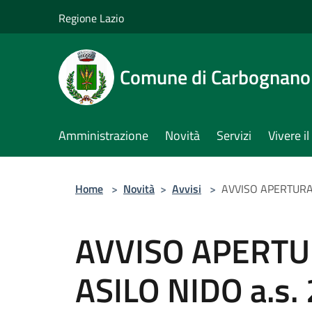
Salta al contenuto principale
Regione Lazio
Comune di Carbognano
Amministrazione
Novità
Servizi
Vivere 
Home
>
Novità
>
Avvisi
>
AVVISO APERTURA 
AVVISO APERTUR
ASILO NIDO a.s