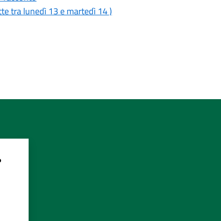
 tra lunedì 13 e martedì 14 )
?