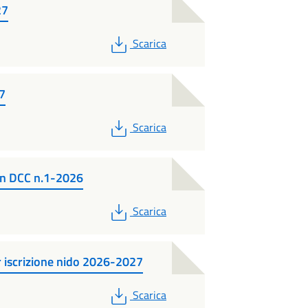
27
PDF
Scarica
7
PDF
Scarica
 DCC n.1-2026
PDF
Scarica
er iscrizione nido 2026-2027
PDF
Scarica