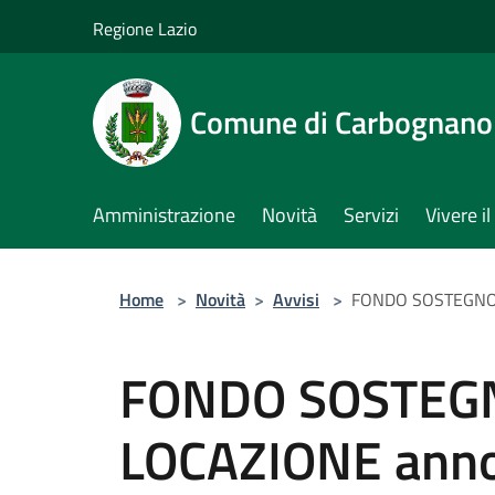
Salta al contenuto principale
Regione Lazio
Comune di Carbognano
Amministrazione
Novità
Servizi
Vivere 
Home
>
Novità
>
Avvisi
>
FONDO SOSTEGNO 
FONDO SOSTEG
LOCAZIONE ann