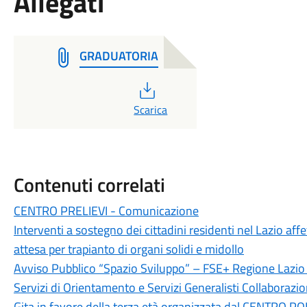
Allegati
GRADUATORIA
PDF
Scarica
Contenuti correlati
CENTRO PRELIEVI - Comunicazione
Interventi a sostegno dei cittadini residenti nel Lazio affe
attesa per trapianto di organi solidi e midollo
Avviso Pubblico “Spazio Sviluppo” – FSE+ Regione Laz
Servizi di Orientamento e Servizi Generalisti Collaborazi
Gita in favore della terza età organizzata dal CENTR