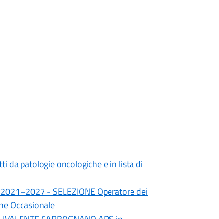
tti da patologie oncologiche e in lista di
io 2021–2027 - SELEZIONE Operatore dei
one Occasionale
O POLIVALENTE CARBOGNANO APS in