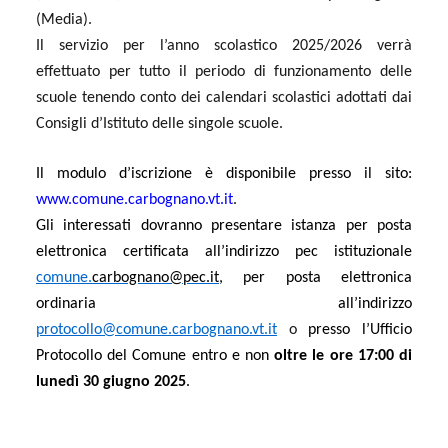
(Media).
Il servizio per l’anno scolastico 2025/2026 verrà
effettuato per tutto il periodo di funzionamento delle
scuole tenendo conto dei calendari scolastici adottati dai
Consigli d’Istituto delle singole scuole.
Il modulo d’iscrizione è disponibile presso il sito:
www.comune.
carbognano
.
vt
.it
.
Gli interessati dovranno presentare
istanza
per posta
elettronica certificata all’indirizzo pec istituzionale
comune.
carbognano
@pec.it
,
per po
s
ta elettronica
ordinaria
all’indirizzo
protocollo@comune.carbognano.vt.it
o
presso l’Ufficio
Protocollo del Comune
entro e non
oltre le ore 1
7
:00
di
lunedì
3
0
giugno
202
5
.