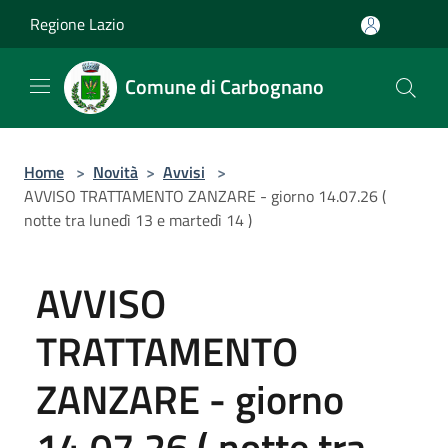
Salta al contenuto principale
Regione Lazio
Comune di Carbognano
Home
>
Novità
>
Avvisi
>
AVVISO TRATTAMENTO ZANZARE - giorno 14.07.26 (
notte tra lunedì 13 e martedì 14 )
AVVISO
TRATTAMENTO
ZANZARE - giorno
14.07.26 ( notte tra