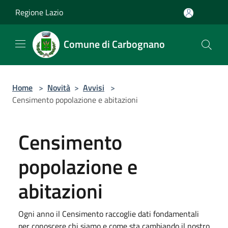
Salta al contenuto principale
Regione Lazio
Comune di Carbognano
Home
>
Novità
>
Avvisi
>
Censimento popolazione e abitazioni
Censimento
popolazione e
abitazioni
Ogni anno il Censimento raccoglie dati fondamentali
per conoscere chi siamo e come sta cambiando il nostro