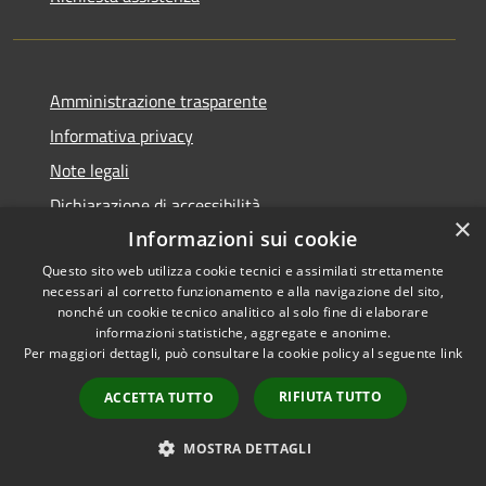
Amministrazione trasparente
Informativa privacy
Note legali
Dichiarazione di accessibilità
×
Informazioni sui cookie
Questo sito web utilizza cookie tecnici e assimilati strettamente
necessari al corretto funzionamento e alla navigazione del sito,
RSS
Copyright © 2026 • Comune di
nonché un cookie tecnico analitico al solo fine di elaborare
informazioni statistiche, aggregate e anonime.
Accessibilità
Carbognano • Powered by
Per maggiori dettagli, può consultare la cookie policy al seguente
link
Privacy
Municipium
Accesso
•
Cookie
redazione
RIFIUTA TUTTO
ACCETTA TUTTO
Mappa del sito
Vecchio sito
MOSTRA DETTAGLI