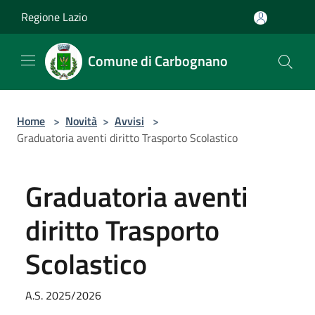
Salta al contenuto principale
Regione Lazio
Comune di Carbognano
Home
>
Novità
>
Avvisi
>
Graduatoria aventi diritto Trasporto Scolastico
Graduatoria aventi
diritto Trasporto
Scolastico
A.S. 2025/2026