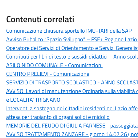
Contenuti correlati
Comunicazione chiusura sportello IMU-TARI della SAP
Avviso Pubblico “Spazio Sviluppo” – FSE+ Regione Laz
Operatore dei Servizi di Orientamento e Servizi Generali
Contributi per libri di testo e sussidi didattici – Anno s
ASILO NIDO COMUNALE - Comunicazioni
CENTRO PRELIEVI - Comunicazione
SERVIZIO DI TRASPORTO SCOLASTICO - ANNO SCOLASTI
AVVISO: Lavori di manutenzione Ordinaria sulla viabilit
e LOCALITA' TRIGNANO
Interventi a sostegno dei cittadini residenti nel Lazio affe
attesa per trapianto di organi solidi e midollo
MEMORIE DEL FEUDO DI GIULIA FARNESE - passeggiata
AVVISO TRATTAMENTO ZANZARE - giorno 14.07.26 ( notte