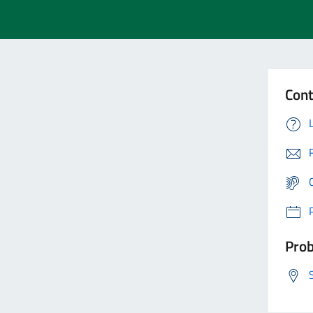
Cont
Prob