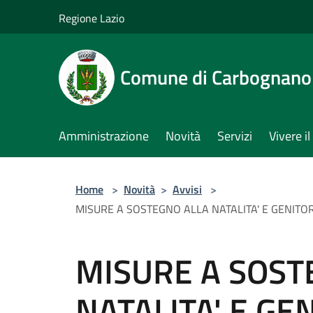
Salta al contenuto principale
Regione Lazio
Comune di Carbognano
Amministrazione
Novità
Servizi
Vivere 
Home
>
Novità
>
Avvisi
>
MISURE A SOSTEGNO ALLA NATALITA' E GENITOR
MISURE A SOST
NATALITA' E GEN