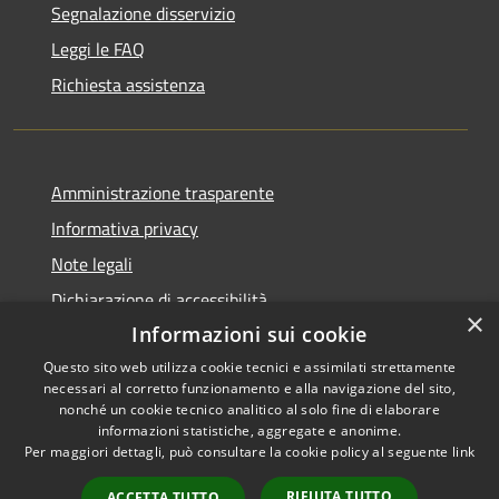
Segnalazione disservizio
Leggi le FAQ
Richiesta assistenza
Amministrazione trasparente
Informativa privacy
Note legali
Dichiarazione di accessibilità
×
Informazioni sui cookie
Questo sito web utilizza cookie tecnici e assimilati strettamente
necessari al corretto funzionamento e alla navigazione del sito,
RSS
nonché un cookie tecnico analitico al solo fine di elaborare
Copyright © 2026 • Comune di
informazioni statistiche, aggregate e anonime.
Accessibilità
Carbognano • Powered by
Per maggiori dettagli, può consultare la cookie policy al seguente
link
Privacy
Municipium
Accesso
•
Cookie
redazione
RIFIUTA TUTTO
ACCETTA TUTTO