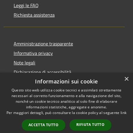
Leggi le FAQ
Richiesta assistenza
Amministrazione trasparente
Informativa privacy
Note legali
Dichiarazione di accessibilità
×
Informazioni sui cookie
Questo sito web utilizza cookie tecnici e assimilati strettamente
necessari al corretto funzionamento e alla navigazione del sito,
RSS
nonché un cookie tecnico analitico al solo fine di elaborare
Copyright © 2026 • Comune di
informazioni statistiche, aggregate e anonime.
Accessibilità
Carbognano • Powered by
Per maggiori dettagli, può consultare la cookie policy al seguente
link
Privacy
Municipium
Accesso
•
Cookie
redazione
RIFIUTA TUTTO
ACCETTA TUTTO
Mappa del sito