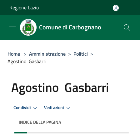
Salta al contenuto principale
Regione Lazio
Comune di Carbognano
Home
>
Amministrazione
>
Politici
>
Agostino Gasbarri
Agostino Gasbarri
Condividi
Vedi azioni
INDICE DELLA PAGINA