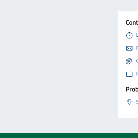
Cont
Prob