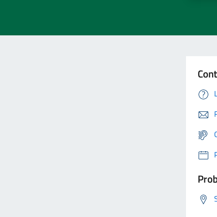
Cont
Prob