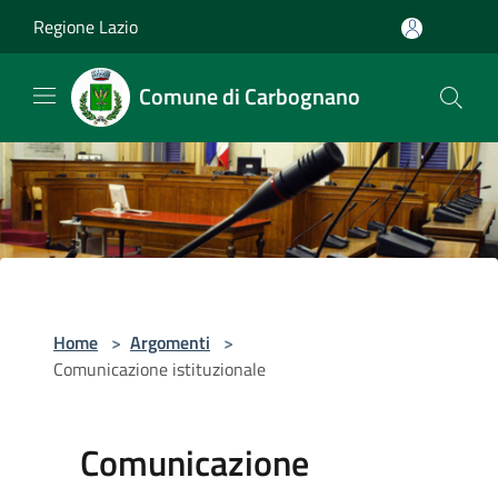
Salta al contenuto principale
Regione Lazio
Comune di Carbognano
Home
>
Argomenti
>
Comunicazione istituzionale
Comunicazione