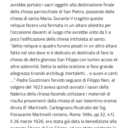
avrebbe portato i sacri oggetti alla destinazione finale
della chiesa parrocchiale di San Pietro, passando dalla
chiesa di santa Maria. Durante il tragitto queste
reliquie fecero una fermata in un altare allestito per
l’occasione davanti al luogo che avrebbe visto da li a
poco l’edificazione della chiesa intitolata al santo.
“dette reliquie e quadro furono posati in un altro altare
fatto nel sito dove si è dedicato et destinato di fare la
chiesa de detto glorioso San Filippo con lumini accesi et
altre solennità. Detta la solita oratione si fece grande
allegrezza tirando archibugi mortaletti… e suoni e canti
…” Padre Giustiniani fervido seguace di Filippo Neri, al
volgere del 1623 aveva quindi avviato i lavori della
fabbrica della chiesa facendo utilizzare i materiali di
risulta provenienti dalla chiesa di san Valentino oramai
diruta (F. Martinelli, Carbognano Illustrato dal Sig.
Fioravante Martinelli romano, Roma 1694, pp 32, 41).
Il 26 marzo 1626, era stata già data la benedizione alla
neonata Chiesa di San Filippo, ed era stata celebrata la