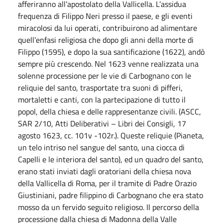
afferiranno all’apostolato della Vallicella. L’assidua
frequenza di Filippo Neri presso il paese, e gli eventi
miracolosi da lui operati, contribuirono ad alimentare
quell’enfasi religiosa che dopo gli anni della morte di
Filippo (1595), e dopo la sua santificazione (1622), andò
sempre più crescendo. Nel 1623 venne realizzata una
solenne processione per le vie di Carbognano con le
reliquie del santo, trasportate tra suoni di pifferi,
mortaletti e canti, con la partecipazione di tutto il
popol, della chiesa e delle rappresentanze civili. (ASCC,
SAR 2/10, Atti Deliberativi – Libri dei Consigli, 17
agosto 1623, cc. 101v -102r.). Queste reliquie (Pianeta,
un telo intriso nel sangue del santo, una ciocca di
Capelli e le interiora del santo), ed un quadro del santo,
erano stati inviati dagli oratoriani della chiesa nova
della Vallicella di Roma, per il tramite di Padre Orazio
Giustiniani, padre filippino di Carbognano che era stato
mosso da un fervido seguito religioso. Il percorso della
processione dalla chiesa di Madonna della Valle