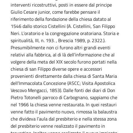
interventi ricostruttivi, posti in essere dal principe
Giulio Cesare junior, come farebbe pensare il
riferimento della fondazione della chiesa datato al
1546 dallo storico Cistellini (A. Cistellini, San Filippo
Neri. L’oratorio e la congregazione oratoriana. Storia e
spiritualità, III, n. 193. , Brescia 1989, p. 2322.).
Presumibilmente non ci furono altri grandi eventi
relativi alla fabbrica, al di là dell’informazione che al
volgere della meta del XIX secolo furono portati nella
chiesa di san Filippo diverse opere e accessori
provenienti direttamente dalla chiesa di Santa Maria
dell’Immacolata Concezione (ASCC; Visita Apostolica
Vescovo Mengacci, 1853). Dalle fonti dei diari di Don
Pietro Totonelli parroco di Carbognano, sappiamo che
nel 1966 la chiesa venne restaurata. In quei restauri
venne fatto il pavimento nuovo, rimossa la balaustra
che divideva l’aula dal presbiterio e nella stessa zona
del presbiterio venne realizzato il pavimento in
travertino. Inoltre venne realizzato il nuovo impianto