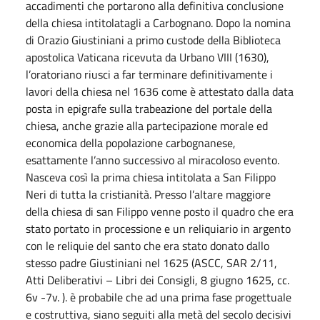
accadimenti che portarono alla definitiva conclusione
della chiesa intitolatagli a Carbognano. Dopo la nomina
di Orazio Giustiniani a primo custode della Biblioteca
apostolica Vaticana ricevuta da Urbano VIII (1630),
l’oratoriano riusci a far terminare definitivamente i
lavori della chiesa nel 1636 come è attestato dalla data
posta in epigrafe sulla trabeazione del portale della
chiesa, anche grazie alla partecipazione morale ed
economica della popolazione carbognanese,
esattamente l’anno successivo al miracoloso evento.
Nasceva così la prima chiesa intitolata a San Filippo
Neri di tutta la cristianità. Presso l’altare maggiore
della chiesa di san Filippo venne posto il quadro che era
stato portato in processione e un reliquiario in argento
con le reliquie del santo che era stato donato dallo
stesso padre Giustiniani nel 1625 (ASCC, SAR 2/11,
Atti Deliberativi – Libri dei Consigli, 8 giugno 1625, cc.
6v -7v. ). è probabile che ad una prima fase progettuale
e costruttiva, siano seguiti alla metà del secolo decisivi