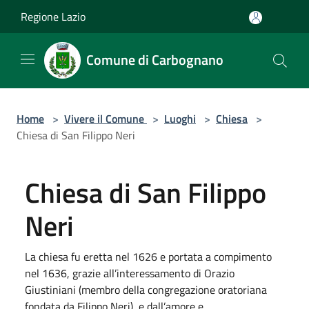
Salta al contenuto principale
Regione Lazio
Comune di Carbognano
Home
>
Vivere il Comune
>
Luoghi
>
Chiesa
>
Chiesa di San Filippo Neri
Chiesa di San Filippo
Neri
La chiesa fu eretta nel 1626 e portata a compimento
nel 1636, grazie all’interessamento di Orazio
Giustiniani (membro della congregazione oratoriana
fondata da Filippo Neri), e dall’amore e