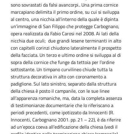
sono sovrastati da falsi avancorpi.. Una prima cornice
marcapiano delimita il primo ordine, su cui si sviluppa
al centro, una nicchia all’interno della quale è dipinta
un’immagine di San Filippo che protegge Carbognano,
opera realizzata da Fabio Carosi nel 2008. Ai lati della
nicchia due oculi; due grandi lesene terminanti in alto
con capitelli corinzi chiudono lateralmente il prospetto
della facciata. Un terzo e ultimo ordine si sviluppa al di
sopra della cornice che funge da tettoia per l’ordine
sottostante. Un timpano curvilineo chiude tutta la
struttura decorativa in alto con coronamento a
padiglione. Sul lato sinistro, separato dalla struttura
della chiesa è posto il campanile, con le sue linee
all’apparenza romaniche, ma, data la completa assenza
di testimonianze documentarie che lo riferiscano a
periodi precedenti, come ipotizzato da Innocenti (R.
Innocenti, Carbognano 2001. pp. 21 – 22), è da riferire
ad un’epoca coeva all’edificazione della chiesa (vedi il
profilo identico nella terminazione chiesa/campanile).