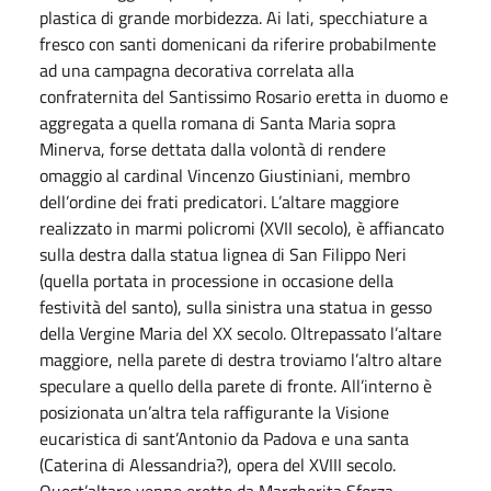
plastica di grande morbidezza. Ai lati, specchiature a
fresco con santi domenicani da riferire probabilmente
ad una campagna decorativa correlata alla
confraternita del Santissimo Rosario eretta in duomo e
aggregata a quella romana di Santa Maria sopra
Minerva, forse dettata dalla volontà di rendere
omaggio al cardinal Vincenzo Giustiniani, membro
dell’ordine dei frati predicatori. L’altare maggiore
realizzato in marmi policromi (XVII secolo), è affiancato
sulla destra dalla statua lignea di San Filippo Neri
(quella portata in processione in occasione della
festività del santo), sulla sinistra una statua in gesso
della Vergine Maria del XX secolo. Oltrepassato l’altare
maggiore, nella parete di destra troviamo l’altro altare
speculare a quello della parete di fronte. All’interno è
posizionata un’altra tela raffigurante la Visione
eucaristica di sant’Antonio da Padova e una santa
(Caterina di Alessandria?), opera del XVIII secolo.
Quest’altare venne eretto da Margherita Sforza