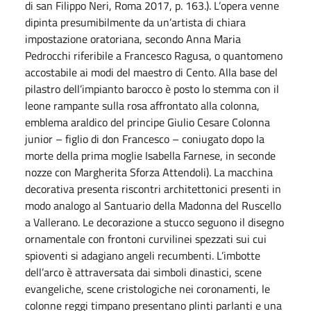
di san Filippo Neri, Roma 2017, p. 163.). L’opera venne
dipinta presumibilmente da un’artista di chiara
impostazione oratoriana, secondo Anna Maria
Pedrocchi riferibile a Francesco Ragusa, o quantomeno
accostabile ai modi del maestro di Cento. Alla base del
pilastro dell’impianto barocco è posto lo stemma con il
leone rampante sulla rosa affrontato alla colonna,
emblema araldico del principe Giulio Cesare Colonna
junior – figlio di don Francesco – coniugato dopo la
morte della prima moglie Isabella Farnese, in seconde
nozze con Margherita Sforza Attendoli). La macchina
decorativa presenta riscontri architettonici presenti in
modo analogo al Santuario della Madonna del Ruscello
a Vallerano. Le decorazione a stucco seguono il disegno
ornamentale con frontoni curvilinei spezzati sui cui
spioventi si adagiano angeli recumbenti. L’imbotte
dell’arco è attraversata dai simboli dinastici, scene
evangeliche, scene cristologiche nei coronamenti, le
colonne reggi timpano presentano plinti parlanti e una