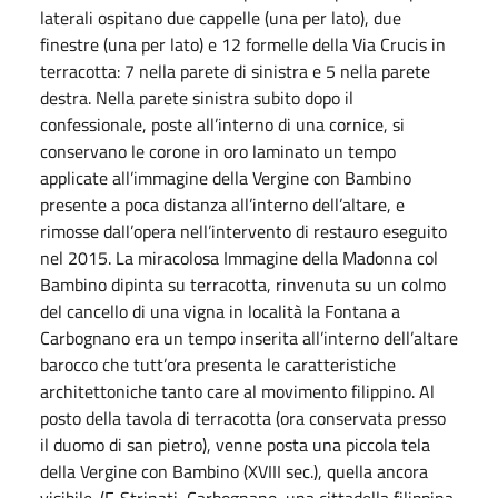
laterali ospitano due cappelle (una per lato), due
finestre (una per lato) e 12 formelle della Via Crucis in
terracotta: 7 nella parete di sinistra e 5 nella parete
destra. Nella parete sinistra subito dopo il
confessionale, poste all’interno di una cornice, si
conservano le corone in oro laminato un tempo
applicate all’immagine della Vergine con Bambino
presente a poca distanza all’interno dell’altare, e
rimosse dall’opera nell’intervento di restauro eseguito
nel 2015. La miracolosa Immagine della Madonna col
Bambino dipinta su terracotta, rinvenuta su un colmo
del cancello di una vigna in località la Fontana a
Carbognano era un tempo inserita all’interno dell’altare
barocco che tutt’ora presenta le caratteristiche
architettoniche tanto care al movimento filippino. Al
posto della tavola di terracotta (ora conservata presso
il duomo di san pietro), venne posta una piccola tela
della Vergine con Bambino (XVIII sec.), quella ancora
visibile. (F. Strinati, Carbognano, una cittadella filippina