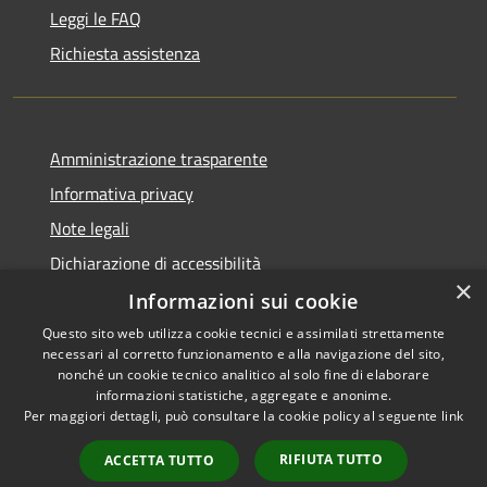
Leggi le FAQ
Richiesta assistenza
Amministrazione trasparente
Informativa privacy
Note legali
Dichiarazione di accessibilità
×
Informazioni sui cookie
Questo sito web utilizza cookie tecnici e assimilati strettamente
necessari al corretto funzionamento e alla navigazione del sito,
RSS
Copyright © 2026 • Comune di
nonché un cookie tecnico analitico al solo fine di elaborare
informazioni statistiche, aggregate e anonime.
Accessibilità
Carbognano • Powered by
Per maggiori dettagli, può consultare la cookie policy al seguente
link
Privacy
Municipium
Accesso
•
Cookie
redazione
RIFIUTA TUTTO
ACCETTA TUTTO
Mappa del sito