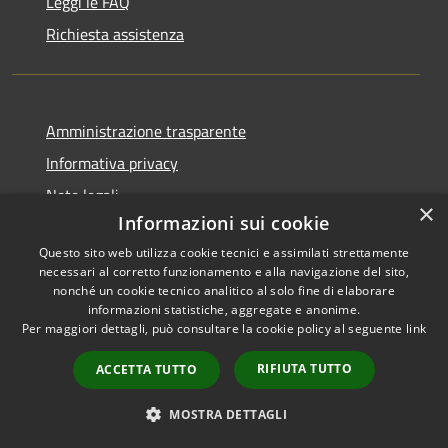
Leggi le FAQ
Richiesta assistenza
Amministrazione trasparente
Informativa privacy
Note legali
×
Informazioni sui cookie
Dichiarazione di accessibilità
Questo sito web utilizza cookie tecnici e assimilati strettamente
necessari al corretto funzionamento e alla navigazione del sito,
nonché un cookie tecnico analitico al solo fine di elaborare
informazioni statistiche, aggregate e anonime.
RSS
Copyright © 2026 • Comune di
Per maggiori dettagli, può consultare la cookie policy al seguente
link
Accessibilità
Carbognano • Powered by
RIFIUTA TUTTO
ACCETTA TUTTO
Privacy
Municipium
Accesso
•
Cookie
redazione
MOSTRA DETTAGLI
Mappa del sito