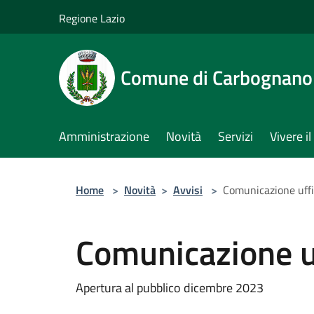
Salta al contenuto principale
Regione Lazio
Comune di Carbognano
Amministrazione
Novità
Servizi
Vivere 
Home
>
Novità
>
Avvisi
>
Comunicazione uffic
Comunicazione uff
Apertura al pubblico dicembre 2023