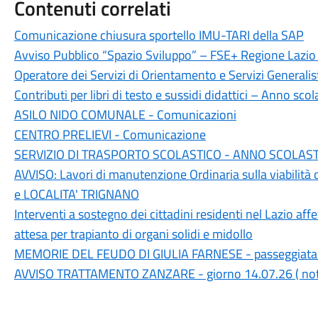
Contenuti correlati
Comunicazione chiusura sportello IMU-TARI della SAP
Avviso Pubblico “Spazio Sviluppo” – FSE+ Regione Laz
Operatore dei Servizi di Orientamento e Servizi Generali
Contributi per libri di testo e sussidi didattici – Anno s
ASILO NIDO COMUNALE - Comunicazioni
CENTRO PRELIEVI - Comunicazione
SERVIZIO DI TRASPORTO SCOLASTICO - ANNO SCOLASTI
AVVISO: Lavori di manutenzione Ordinaria sulla viabilit
e LOCALITA' TRIGNANO
Interventi a sostegno dei cittadini residenti nel Lazio affe
attesa per trapianto di organi solidi e midollo
MEMORIE DEL FEUDO DI GIULIA FARNESE - passeggiata
AVVISO TRATTAMENTO ZANZARE - giorno 14.07.26 ( notte