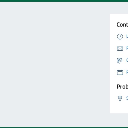
Cont
Prob