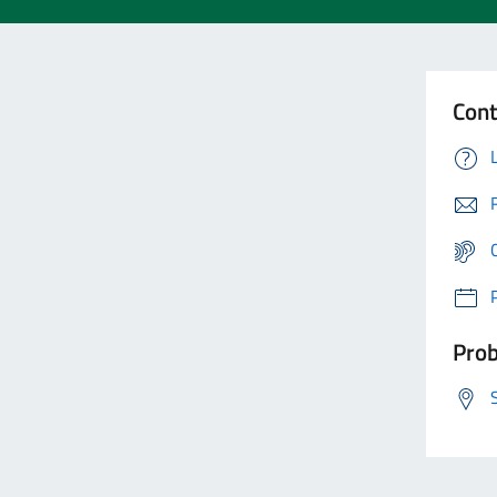
Cont
Prob