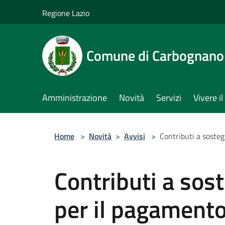
Salta al contenuto principale
Regione Lazio
Comune di Carbognano
Amministrazione
Novità
Servizi
Vivere 
Home
>
Novità
>
Avvisi
>
Contributi a soste
Contributi a sos
per il pagamento