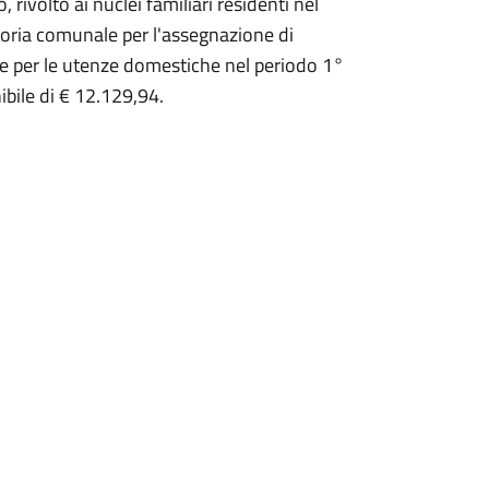
rivolto ai nuclei familiari residenti nel
ria comunale per l'assegnazione di
ute per le utenze domestiche nel periodo 1°
bile di € 12.129,94.