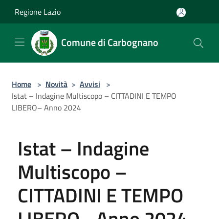
Salta al contenuto principale
Regione Lazio
Comune di Carbognano
Home
>
Novità
>
Avvisi
>
Istat – Indagine Multiscopo – CITTADINI E TEMPO
LIBERO– Anno 2024
Istat – Indagine
Multiscopo –
CITTADINI E TEMPO
LIBERO– Anno 2024