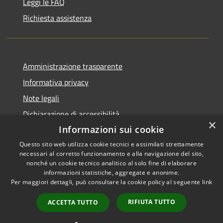
Leggi le FAQ
Richiesta assistenza
Amministrazione trasparente
Informativa privacy
Note legali
Dichiarazione di accessibilità
×
Informazioni sui cookie
Questo sito web utilizza cookie tecnici e assimilati strettamente
necessari al corretto funzionamento e alla navigazione del sito,
RSS
nonché un cookie tecnico analitico al solo fine di elaborare
Copyright © 2026 • Comune di
informazioni statistiche, aggregate e anonime.
Accessibilità
Carbognano • Powered by
Per maggiori dettagli, può consultare la cookie policy al seguente
link
Privacy
Municipium
Accesso
•
Cookie
redazione
RIFIUTA TUTTO
ACCETTA TUTTO
Mappa del sito