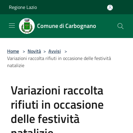
Salta al contenuto principale
Regione Lazio
Comune di Carbognano
Home
>
Novità
>
Avvisi
>
Variazioni raccolta rifiuti in occasione delle festività
natalizie
Variazioni raccolta
rifiuti in occasione
delle festività
natalizie