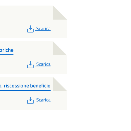
PDF
Scarica
riche
PDF
Scarica
' riscossione beneficio
PDF
Scarica