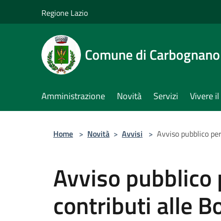
Salta al contenuto principale
Regione Lazio
Comune di Carbognano
Amministrazione
Novità
Servizi
Vivere 
Home
>
Novità
>
Avvisi
>
Avviso pubblico per
Avviso pubblico 
contributi alle B