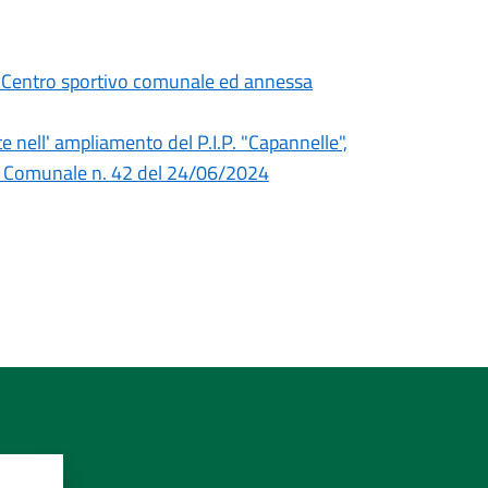
e Centro sportivo comunale ed annessa
 nell' ampliamento del P.I.P. "Capannelle",
nta Comunale n. 42 del 24/06/2024