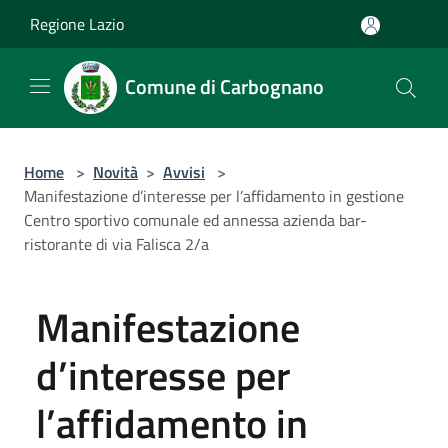
Salta al contenuto principale
Regione Lazio
Comune di Carbognano
Home
>
Novità
>
Avvisi
>
Manifestazione d’interesse per l’affidamento in gestione
Centro sportivo comunale ed annessa azienda bar-
ristorante di via Falisca 2/a
Manifestazione
d’interesse per
l’affidamento in