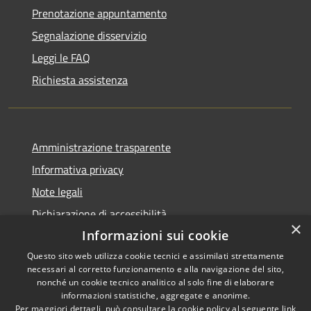
Prenotazione appuntamento
Segnalazione disservizio
Leggi le FAQ
Richiesta assistenza
Amministrazione trasparente
Informativa privacy
Note legali
Dichiarazione di accessibilità
×
Informazioni sui cookie
Questo sito web utilizza cookie tecnici e assimilati strettamente
necessari al corretto funzionamento e alla navigazione del sito,
RSS
Copyright © 2026 • Comune di
nonché un cookie tecnico analitico al solo fine di elaborare
informazioni statistiche, aggregate e anonime.
Accessibilità
Carbognano • Powered by
Per maggiori dettagli, può consultare la cookie policy al seguente
link