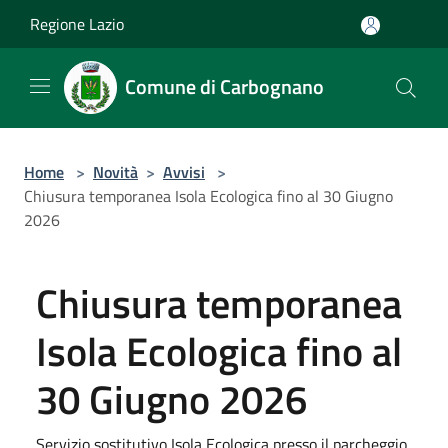
Salta al contenuto principale
Regione Lazio
Comune di Carbognano
Home
>
Novità
>
Avvisi
>
Chiusura temporanea Isola Ecologica fino al 30 Giugno
2026
Chiusura temporanea
Isola Ecologica fino al
30 Giugno 2026
Servizio sostitutivo Isola Ecologica presso il parcheggio