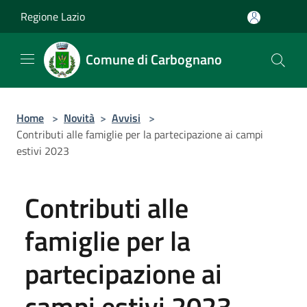
Salta al contenuto principale
Regione Lazio
Comune di Carbognano
Home
>
Novità
>
Avvisi
>
Contributi alle famiglie per la partecipazione ai campi
estivi 2023
Contributi alle
famiglie per la
partecipazione ai
campi estivi 2023